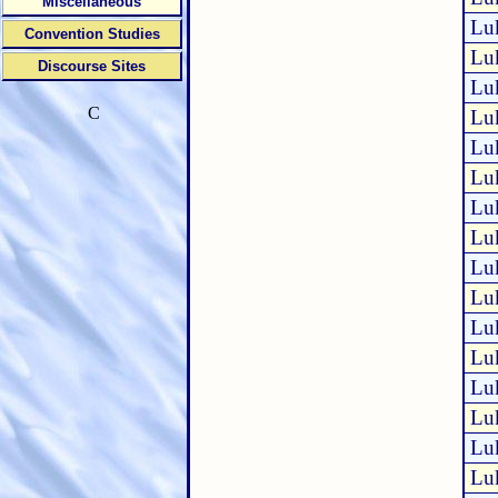
Miscellaneous
Lu
Convention Studies
Lu
Discourse Sites
Lu
C
Lu
Lu
Lu
Lu
Lu
Lu
Lu
Lu
Lu
Lu
Lu
Lu
Lu