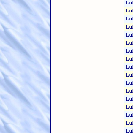
Lu
Lu
Lu
Lu
Lu
Lu
Lu
Lu
Lu
Lu
Lu
Lu
Lu
Lu
Lu
Lu
Lu