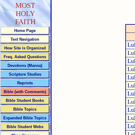
MOST
HOLY
FAITH
Home Page
Text Navigation
Lu
How Site is Organized
Lu
Freq. Asked Questions
Lu
Devotions (Manna)
Lu
Scripture Studies
Lu
Reprints
Lu
Bible (with Comments)
Lu
Bible Student Books
Lu
Lu
Bible Topics
Lu
Expanded Bible Topics
Lu
Bible Student Webs
Lu